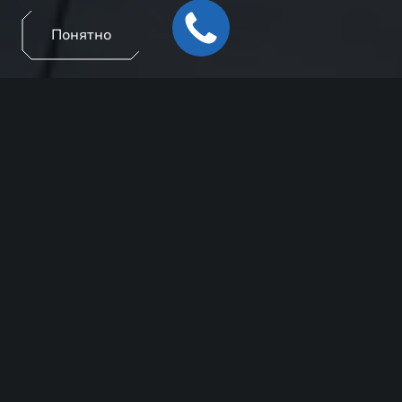
Понятно
О ПРОГРАММЕ
EXEED Лизинг - это партнерская программа с
ведущими лизинговыми компаниями по оказанию
услуг финансового лизинга для юридических лиц,
индивидуальных предпринимателей, а также
физических лиц, выбравших автомобили EXEED.