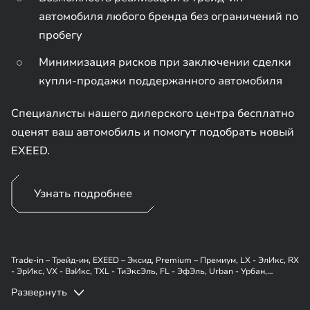
автомобиля любого бренда без ограничений по
пробегу
Минимизация рисков при заключении сделки
купли-продажи поддержанного автомобиля
Специалисты нашего дилерского центра бесплатно
оценят ваш автомобиль и помогут подобрать новый
EXEED.
Узнать подробнее
Trade-in – Трейд-ин, EXEED – Эксид, Premium – Премиум, LX - ЭлИкс, RX
- ЭрИкс, VX - ВэИкс, TXL - ТиЭксЭль, FL - ЭфЭль, Urban - Урбан,
Platinum - Платинум, Flagship - Флагшип.
Развернуть
* Требования к автомобилю с пробегом: пробег автомобиля не