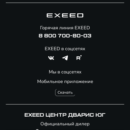
Специальные предложения
Технологии EXEED
Гарантия EXEED
Корпоративным клиентам
Знаковые клиенты EXEED
Помощь на дорогах
Онлайн-магазин аксессуаров
Горячая линия EXEED
8 800 700-80-03
EXEED в соцсетях
Мы в соцсетях
Мобильное приложение
EXEED ЦЕНТР ДВАРИС ЮГ
Официальный дилер