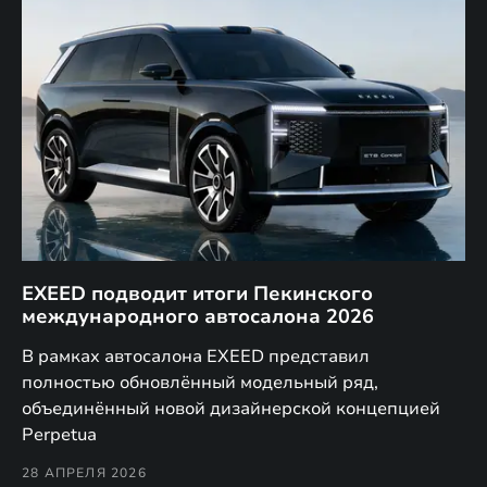
EXEED подводит итоги Пекинского
Д
международного автосалона 2026
E
в
а,
В рамках автосалона EXEED представил
EX
полностью обновлённый модельный ряд,
по
объединённый новой дизайнерской концепцией
(н
Perpetua
Co
28 АПРЕЛЯ 2026