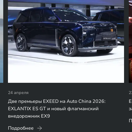
24 апреля
2
Две премьеры EXEED на Auto China 2026:
E
EXLANTIX ES GT и новый флагманский
з
внедорожник EX9
П
Подробнее