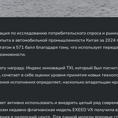
ация по исследованию потребительского спроса и рынка
пыта в автомобильной промышленности Китая за 2024 г
ьтатом в 571 балл благодаря тому, что использует пере
озможности.
эту награду. Индекс инноваций TXI, который был посчи
 сочетает в себе оценки уровня принятия новых технол
рения исполнения определяет, насколько владельцам нр
ает активно использовать и внедрять целый ряд совре
овсем недавно флагманская модель EXEED VX получила 
ения в дилерский центр. Для данной модели впервые с