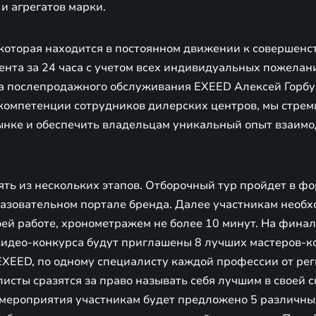
и агрегатов марки.
 которая находится в постоянном движении к совершенс
нта за 24 часа с учетом всех индивидуальных пожелани
а послепродажного обслуживания EXEED Алексей Горбу
омпетенции сотрудников дилерских центров, мы стрем
ынке и обеспечить владельцам уникальный опыт взаимо
ять из нескольких этапов. Отборочный тур пройдет в ф
разовательном портале бренда. Далее участникам необх
оей работе, хронометражем не более 10 минут. На финал
 видео-конкурса будут приглашены 8 лучших мастеров-к
EXEED, по одному специалисту каждой профессии от рег
исты сразятся за право называть себя лучшим в своей 
х мероприятия участникам будет предложено 5 различн