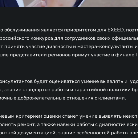
го обслуживания является приоритетом для EXEED, поэт
сероссийского конкурса для сотрудников своих официал
ут принять участие диагносты и мастера-консультанты 
чшие представители регионов примут участие в финале 
консультантов будет оцениваться умение выявлять и уд
, знание стандартов работы и гарантийной политики бр
рочные доброжелательные отношения с клиентами.
чевым критерием оценки станет умение выявлять неисп
олнять ремонт, а также навыки работы с диагностическ
онтной документацией, знание особенностей работы эл