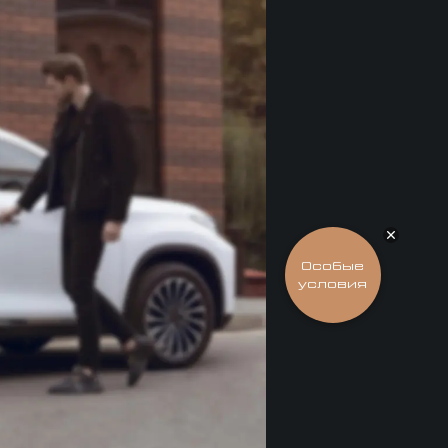
Подобрать
Особые
условия
EXEED