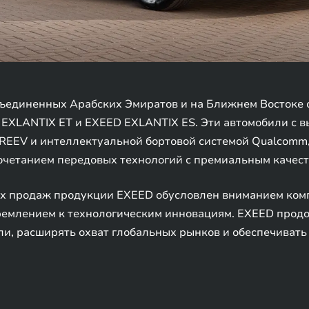
единенных Арабских Эмиратов и на Ближнем Востоке с
EXLANTIX ET и EXEED EXLANTIX ES. Эти автомобили с 
EEV и интеллектуальной бортовой системой Qualcomm,
очетанием передовых технологий с премиальным качест
х продаж продукции EXEED обусловлен вниманием ком
ремлением к технологическим инновациям. EXEED прод
ли, расширять охват глобальных рынков и обеспечивать