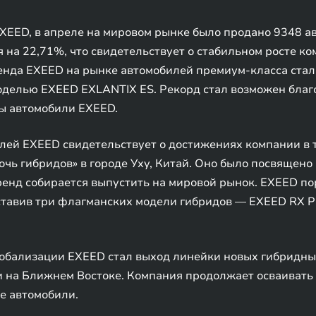
EED, в апреле на мировом рынке было продано 9348 ав
 на 22,71%, что свидетельствует о стабильном росте ко
енда EXEED на рынке автомобилей премиум-класса стал
делью EXEED EXLANTIX ES. Рекорд стал возможен благ
ы автомобили EXEED.
лей EXEED свидетельствует о достижениях компании в 
чь гибридов» в городе Уху, Китай. Оно было посвящен
енд собирается выпустить на мировой рынок. EXEED пор
ставив три флагманских модели гибридов — EXEED RX 
обализации EXEED стал выход линейки новых гибридных
 на Ближнем Востоке. Компания продолжает осваивать 
е автомобили.