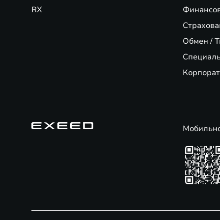
RX
Финансо
Страхова
Обмен / T
Специал
Корпорат
Мобильн