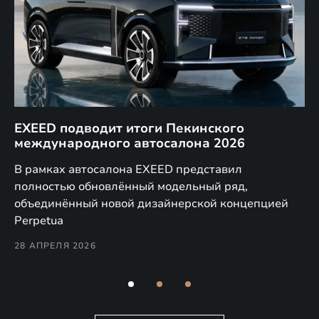
EXEED подводит итоги Пекинского
Д
международного автосалона 2026
E
в
а,
В рамках автосалона EXEED представил
EX
полностью обновлённый модельный ряд,
по
объединённый новой дизайнерской концепцией
(н
Perpetua
Co
28 АПРЕЛЯ 2026
24