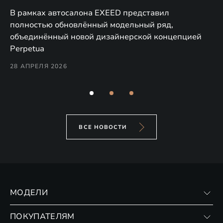
в
а,
В рамках автосалона EXEED представил
EX
полностью обновлённый модельный ряд,
по
объединённый новой дизайнерской концепцией
(н
Perpetua
Co
28 АПРЕЛЯ 2026
24
ВСЕ НОВОСТИ
МОДЕЛИ
VX
ПОКУПАТЕЛЯМ