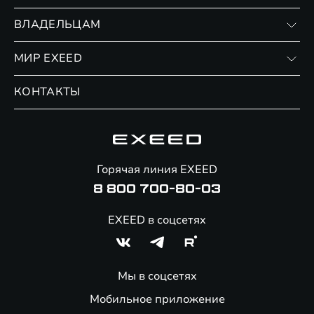
RX
Записаться на тест-драйв
ВЛАДЕЛЬЦАМ
Финансовые программы
Личный кабинет
МИР EXEED
Страхование
Записаться на сервис
Обмен / Trade-in
Новости и события
КОНТАКТЫ
Сервис
Специальные предложения
Технологии EXEED
Гарантия EXEED
Корпоративным клиентам
Знаковые клиенты EXEED
Помощь на дорогах
Онлайн-магазин аксессуаров
Горячая линия EXEED
8 800 700-80-03
EXEED в соцсетях
Мы в соцсетях
Мобильное приложение