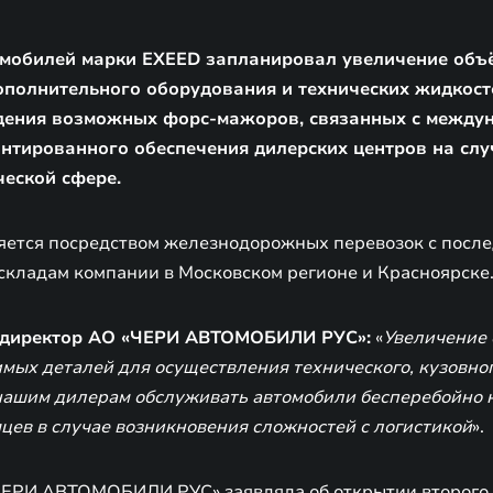
мобилей марки EXEED запланировал увеличение объ
ополнительного оборудования и технических жидкост
дения возможных форс-мажоров, связанных с между
антированного обеспечения дилерских центров на сл
ческой сфере.
яется посредством железнодорожных перевозок с пос
складам компании в Московском регионе и Красноярске
 директор АО «ЧЕРИ АВТОМОБИЛИ РУС»:
«
Увеличение 
мых деталей для осуществления технического, кузовног
нашим дилерам обслуживать автомобили бесперебойно 
цев в случае возникновения сложностей с логистикой
».
ЧЕРИ АВТОМОБИЛИ РУС» заявляла об открытии второго