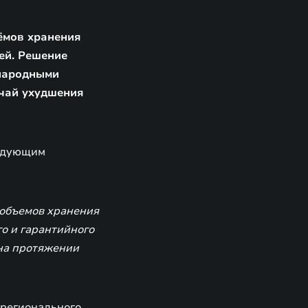
ёмов хранения
ей. Решение
народными
учай ухудшения
ледующим
.
объемов хранения
о и гарантийного
на протяжении
 регионального