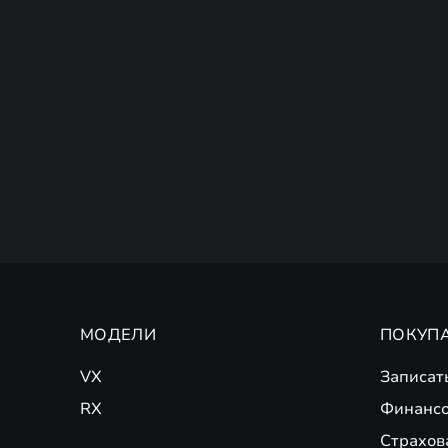
МОДЕЛИ
ПОКУП
VX
Записат
RX
Финансо
Страхов