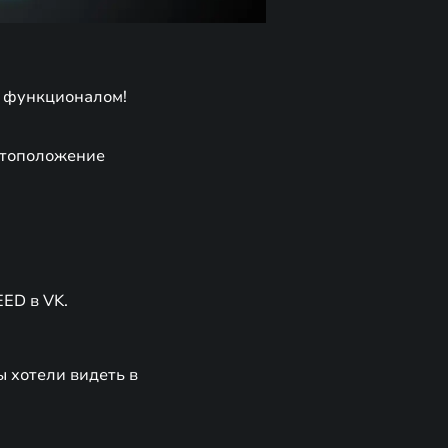
 функционалом!
естоположение
EED в VK.
 хотели видеть в