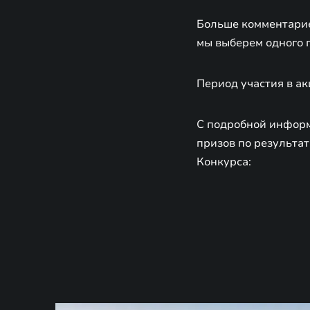
Больше комментарие
мы выберем одного п
Период участия в ак
С подробной информ
призов по результат
Конкурса: