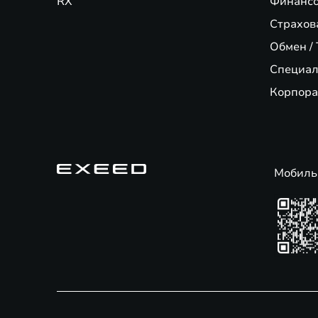
RX
Финансо
Страхов
Обмен / 
Специал
Корпора
Мобиль