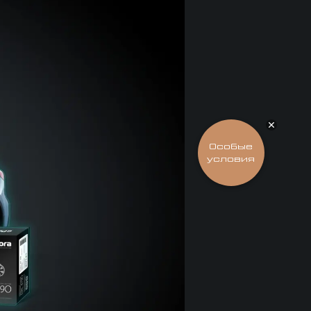
Особые
условия