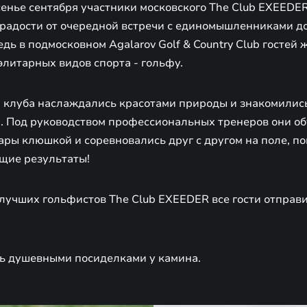
енье сентября участники московского The Club EXEEDER
К радости от очередной встречи с единомышленниками д
едь в подмосковном Agalarov Golf & Country Club гостей
элитарных видов спорта - гольфу.
и клуба наслаждались красотами природы и знакомились
 Под руководством профессиональных тренеров они об
ары клюшкой и соревновались друг с другом на поле, п
щие результаты!
лучших гольфистов The Club EXEEDER все гости отправ
ь душевными посиделками у камина.