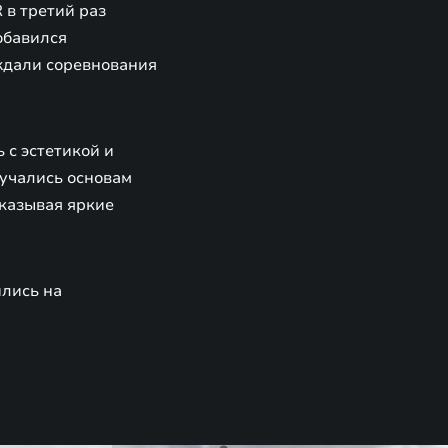
 в третий раз
обавился
 ждали соревнования
 с эстетикой и
учались основам
оказывая яркие
ились на