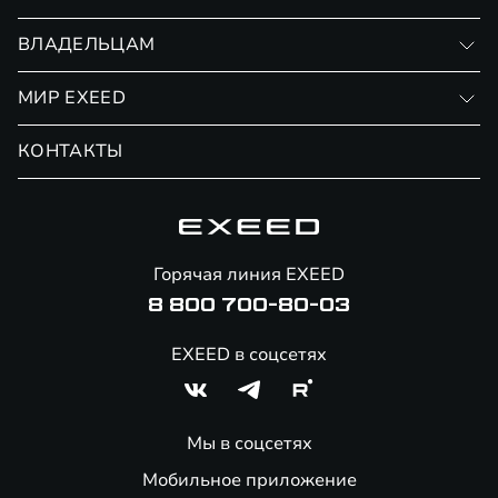
RX
Записаться на тест-драйв
ВЛАДЕЛЬЦАМ
Финансовые программы
Личный кабинет
МИР EXEED
Страхование
Записаться на сервис
Обмен / Trade-in
Новости и события
КОНТАКТЫ
Сервис
Специальные предложения
Технологии EXEED
Гарантия EXEED
Корпоративным клиентам
Знаковые клиенты EXEED
Помощь на дорогах
Онлайн-магазин аксессуаров
Горячая линия EXEED
8 800 700-80-03
EXEED в соцсетях
Мы в соцсетях
Мобильное приложение