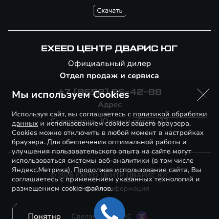
EXEED ЦЕНТР ДВАРИС ЮГ
Официальный дилер
Отдел продаж и сервиса
Мы используем Cookies
+7 (8652) 55-42-88
Адрес
Используя сайт, вы соглашаетесь с
политикой обработки
Ставрополь, Южный обход, 27
данных
и использованием cookies вашего браузера.
Cookies можно отключить в любой момент в настройках
браузера. Для обеспечения оптимальной работы и
улучшения пользовательского опыта на сайте могут
использоваться системы веб-аналитики (в том числе
Яндекс.Метрика). Продолжая использование сайта, Вы
© 2026 EXEED ЦЕНТР ДВАРИС ЮГ
соглашаетесь с применением указанных технологий и
размещением cookie-файлов.
Правовая информация
Понятно
Сделано в ПЕРКС